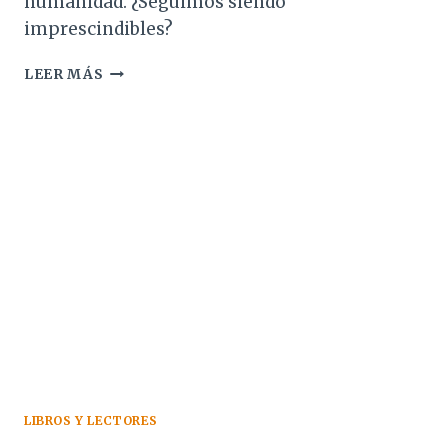
humanidad. ¿Seguimos siendo
imprescindibles?
EN
LEER MÁS
VERDAD:
¿NECESITA
EL
SER
HUMANO
A
LA
INTELIGENCIA
ARTIFICIAL?
LIBROS Y LECTORES