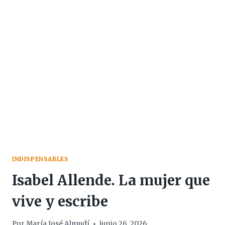
NOVELA
QUE
TRANSITA
A
LO
LARGO
DE
UN
SIGLO
INDISPENSABLES
Isabel Allende. La mujer que
vive y escribe
Por
María José Almudí
junio 26, 2026