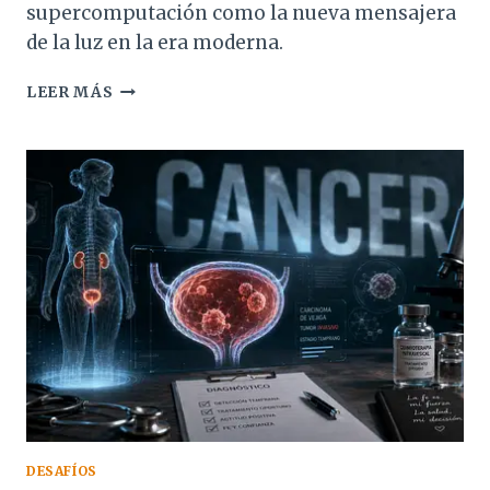
supercomputación como la nueva mensajera
de la luz en la era moderna.
PROYECTO
LEER MÁS
AURORA:
EL
AMANECER
DE
UNA
NUEVA
INTELIGENCIA
DESAFÍOS