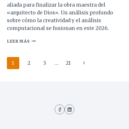
aliada para finalizar la obra maestra del
«arquitecto de Dios». Un análisis profundo
sobre cómo la creatividad y el análisis
computacional se fusionan en este 2026.
LA
LEER MÁS
SAGRADA
FAMILIA
Y
Navegación
Siguiente
1
2
3
…
21
LA
INTELIGENCIA
de
página
ARTIFICIAL:
página