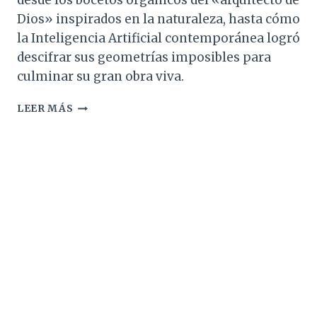
desde los bocetos orgánicos del «arquitecto de
Dios» inspirados en la naturaleza, hasta cómo
la Inteligencia Artificial contemporánea logró
descifrar sus geometrías imposibles para
culminar su gran obra viva.
LA
LEER MÁS
SAGRADA
FAMILIA.
UN
PUENTE
ENTRE
SIGLOS