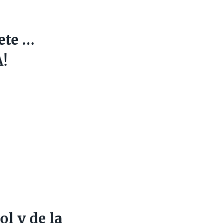
ete …
!
ol y de la