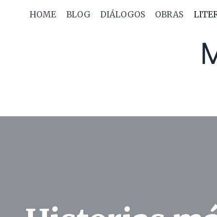
Saltar
HOME
BLOG
DIÁLOGOS
OBRAS
LITE
al
contenido
M