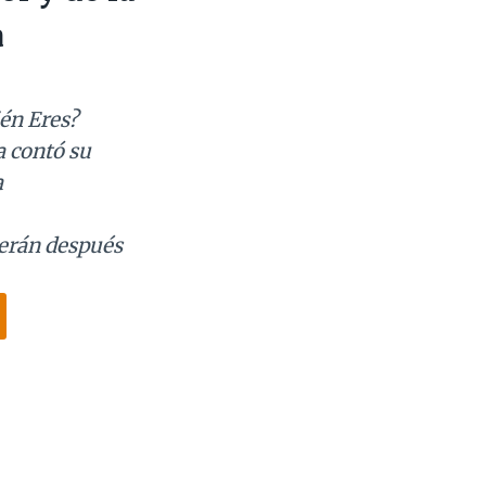
a
én Eres?
a contó su
a
cerán después