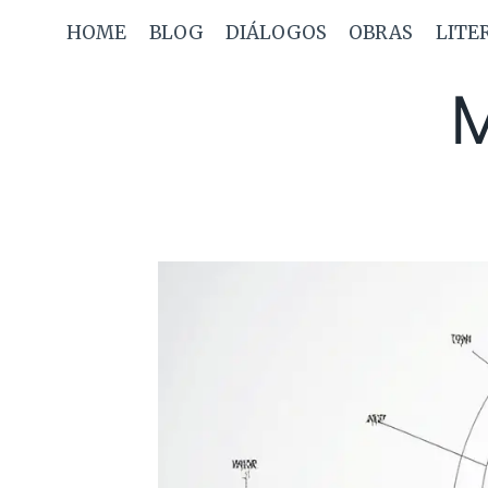
Saltar
HOME
BLOG
DIÁLOGOS
OBRAS
LITE
al
contenido
M