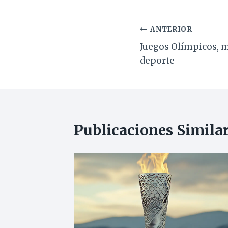
Navegación
ANTERIOR
Juegos Olímpicos, 
de
deporte
entradas
Publicaciones Simila