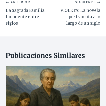
Navegación
ANTERIOR
SIGUIENTE
La Sagrada Familia.
VIOLETA: La novela
de
Un puente entre
que transita a lo
entradas
siglos
largo de un siglo
Publicaciones Similares